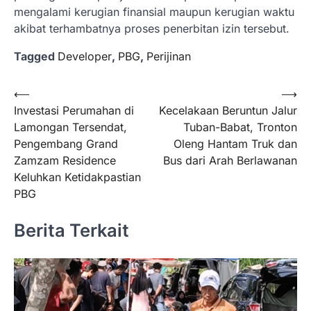
mengalami kerugian finansial maupun kerugian waktu
akibat terhambatnya proses penerbitan izin tersebut.
Tagged
Developer
,
PBG
,
Perijinan
Navigasi
⟵
⟶
Investasi Perumahan di
Kecelakaan Beruntun Jalur
pos
Lamongan Tersendat,
Tuban-Babat, Tronton
Pengembang Grand
Oleng Hantam Truk dan
Zamzam Residence
Bus dari Arah Berlawanan
Keluhkan Ketidakpastian
PBG
Berita Terkait