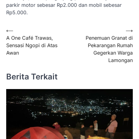
parkir motor sebesar Rp2.000 dan mobil sebesar
Rp5.000.
Navigasi
⟵
⟶
A One Café Trawas,
Penemuan Granat di
pos
Sensasi Ngopi di Atas
Pekarangan Rumah
Awan
Gegerkan Warga
Lamongan
Berita Terkait