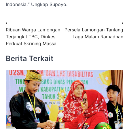
Indonesia.” Ungkap Supoyo.
Navigasi
⟵
⟶
Ribuan Warga Lamongan
Persela Lamongan Tantang
pos
Terjangkit TBC, Dinkes
Laga Malam Ramadhan
Perkuat Skrining Massal
Berita Terkait