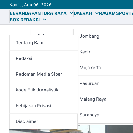
Skip
Kamis, Agu 06, 2026
to
BERANDA
PANTURA RAYA
DAERAH
RAGAM
SPORT
content
BOX REDAKSI
Bojonegoro
Jombang
Tentang Kami
Gresik
Kediri
Redaksi
Lamongan
Mojokerto
Pedoman Media Siber
HALO POLISI
LAMONGAN
Tuban
Pasuruan
Spesialis Curi Diesel di
Kode Etik Jurnalistik
Malang Raya
Polisi
Kebijakan Privasi
Surabaya
Sulis Rahmadi
15/05/2026
Disclaimer