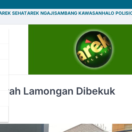
AREK SEHAT
AREK NGAJI
SAMBANG KAWASAN
HALO POLISI
 Sawah Lamongan Dibekuk