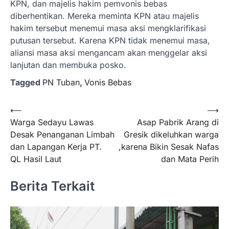
KPN, dan majelis hakim pemvonis bebas
diberhentikan. Mereka meminta KPN atau majelis
hakim tersebut menemui masa aksi mengklarifikasi
putusan tersebut. Karena KPN tidak menemui masa,
aliansi masa aksi mengancam akan menggelar aksi
lanjutan dan membuka posko.
Tagged
PN Tuban
,
Vonis Bebas
Navigasi
⟵
⟶
Warga Sedayu Lawas
Asap Pabrik Arang di
pos
Desak Penanganan Limbah
Gresik dikeluhkan warga
dan Lapangan Kerja PT.
,karena Bikin Sesak Nafas
QL Hasil Laut
dan Mata Perih
Berita Terkait