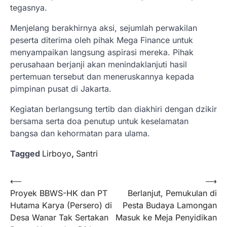
tegasnya.
Menjelang berakhirnya aksi, sejumlah perwakilan
peserta diterima oleh pihak Mega Finance untuk
menyampaikan langsung aspirasi mereka. Pihak
perusahaan berjanji akan menindaklanjuti hasil
pertemuan tersebut dan meneruskannya kepada
pimpinan pusat di Jakarta.
Kegiatan berlangsung tertib dan diakhiri dengan dzikir
bersama serta doa penutup untuk keselamatan
bangsa dan kehormatan para ulama.
Tagged
Lirboyo
,
Santri
Navigasi
⟵
⟶
Proyek BBWS-HK dan PT
Berlanjut, Pemukulan di
pos
Hutama Karya (Persero) di
Pesta Budaya Lamongan
Desa Wanar Tak Sertakan
Masuk ke Meja Penyidikan