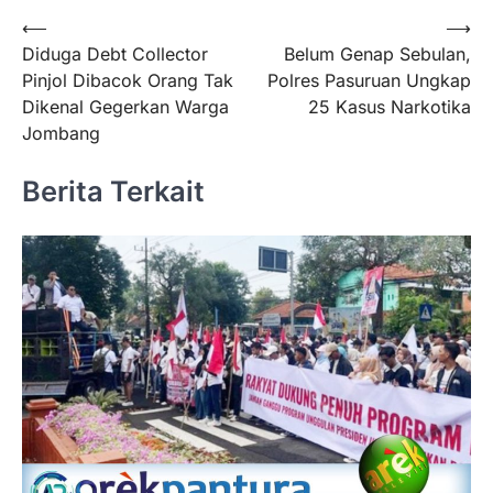
Navigasi
⟵
⟶
Diduga Debt Collector
Belum Genap Sebulan,
pos
Pinjol Dibacok Orang Tak
Polres Pasuruan Ungkap
Dikenal Gegerkan Warga
25 Kasus Narkotika
Jombang
Berita Terkait