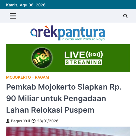
Skip
Kamis, Agu 06, 2026
to
content
MOJOKERTO
RAGAM
Pemkab Mojokerto Siapkan Rp.
90 Miliar untuk Pengadaan
Lahan Relokasi Puspem
Bagus Yuli
28/01/2026