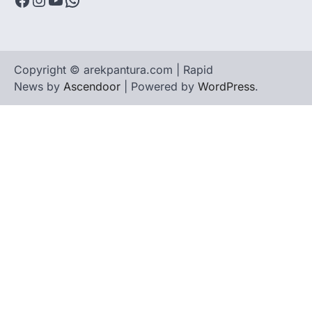
Copyright © arekpantura.com | Rapid
News by
Ascendoor
| Powered by
WordPress
.