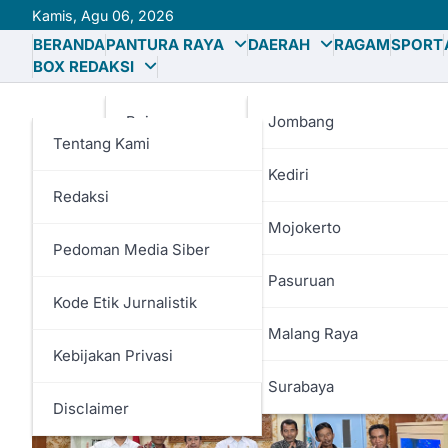
Skip
Kamis, Agu 06, 2026
to
BERANDA
PANTURA RAYA
DAERAH
RAGAM
SPORT
content
BOX REDAKSI
Bojonegoro
Jombang
Tentang Kami
Gresik
Kediri
Redaksi
Lamongan
Mojokerto
Pedoman Media Siber
Tag:
KTH
Tuban
Pasuruan
Kode Etik Jurnalistik
Malang Raya
Kebijakan Privasi
Surabaya
Disclaimer