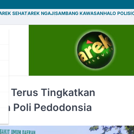
AREK SEHAT
AREK NGAJI
SAMBANG KAWASAN
HALO POLISI
an Terus Tingkatkan
an Poli Pedodonsia