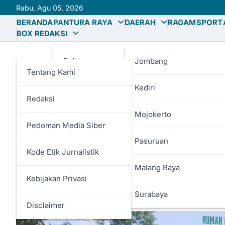
Skip
Rabu, Agu 05, 2026
to
BERANDA
PANTURA RAYA
DAERAH
RAGAM
SPORT
content
BOX REDAKSI
Bojonegoro
Jombang
Tentang Kami
Gresik
Kediri
Redaksi
Lamongan
Mojokerto
Pedoman Media Siber
ADV
Tuban
Pasuruan
RSUD dr. Soegiri Lamong
Kode Etik Jurnalistik
Malang Raya
Pelayanan dengan Hadirk
Kebijakan Privasi
Surabaya
Denny Bagus
06/02/2026
Disclaimer