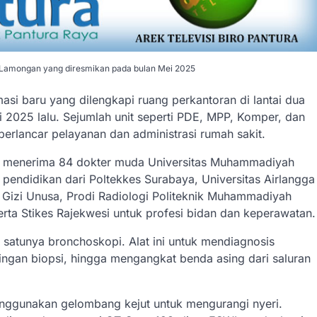
i Lamongan yang diresmikan pada bulan Mei 2025
rmasi baru yang dilengkapi ruang perkantoran di lantai dua
2025 lalu. Sejumlah unit seperti PDE, MPP, Komper, dan
rlancar pelayanan dan administrasi rumah sakit.
ah menerima 84 dokter muda Universitas Muhammadiyah
 pendidikan dari Poltekkes Surabaya, Universitas Airlangga
i Gizi Unusa, Prodi Radiologi Politeknik Muhammadiyah
rta Stikes Rajekwesi untuk profesi bidan dan keperawatan.
 satunya bronchoskopi. Alat ini untuk mendiagnosis
ingan biopsi, hingga mengangkat benda asing dari saluran
nggunakan gelombang kejut untuk mengurangi nyeri.