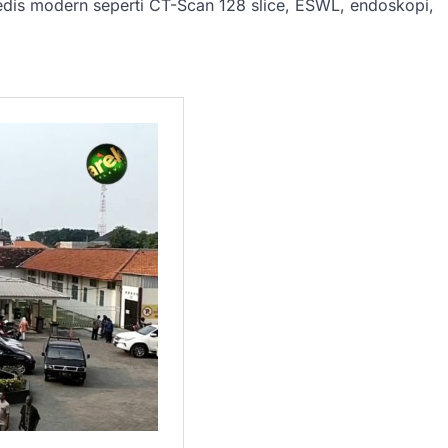
medis modern seperti CT-Scan 128 slice, ESWL, endoskopi,