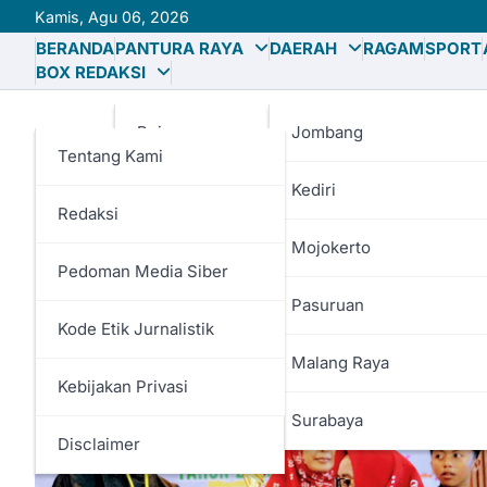
Skip
Kamis, Agu 06, 2026
to
BERANDA
PANTURA RAYA
DAERAH
RAGAM
SPORT
content
BOX REDAKSI
Bojonegoro
Jombang
Tentang Kami
Gresik
Kediri
Redaksi
Lamongan
Mojokerto
Pedoman Media Siber
Tag:
SLB
Tuban
Pasuruan
Kode Etik Jurnalistik
Malang Raya
Kebijakan Privasi
Surabaya
Disclaimer