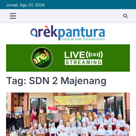
Skip
Jumat, Agu 07, 2026
to
content
Tag:
SDN 2 Majenang